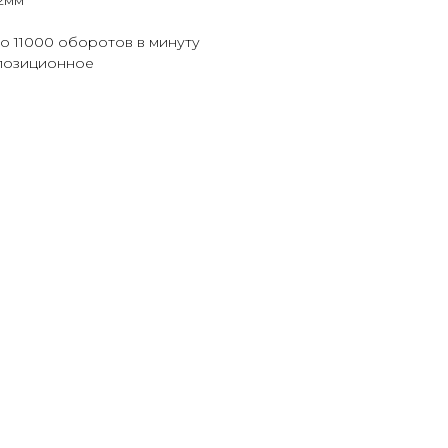
2мм
о 11000 оборотов в минуту
хпозиционное