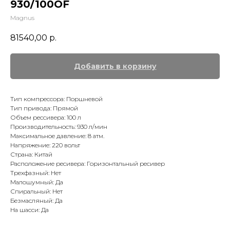
930/100OF
Magnus
81540,00
р.
Добавить в корзину
Тип компрессора: Поршневой
Тип привода: Прямой
Объем рессивера: 100 л
Производительность: 930 л/мин
Максимальное давление: 8 атм.
Напряжение: 220 вольт
Страна: Китай
Расположение ресивера: Горизонтальный ресивер
Трехфазный: Нет
Малошумный: Да
Спиральный: Нет
Безмасляный: Да
На шасси: Да