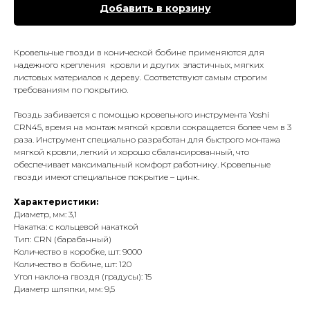
Добавить в корзину
Кровельные гвозди в конической бобине применяются для
надежного крепления кровли и других эластичных, мягких
листовых материалов к дереву. Соответствуют самым строгим
требованиям по покрытию.
Гвоздь забивается с помощью кровельного инструмента Yoshi
CRN45, время на монтаж мягкой кровли сокращается более чем в 3
раза. Инструмент специально разработан для быстрого монтажа
мягкой кровли, легкий и хорошо сбалансированный, что
обеспечивает максимальный комфорт работнику. Кровельные
гвозди имеют специальное покрытие – цинк.
Характеристики:
Диаметр, мм: 3,1
Накатка: с кольцевой накаткой
Тип: СRN (барабанный)
Количество в коробке, шт: 9000
Количество в бобине, шт: 120
Угол наклона гвоздя (градусы): 15
Диаметр шляпки, мм: 9,5