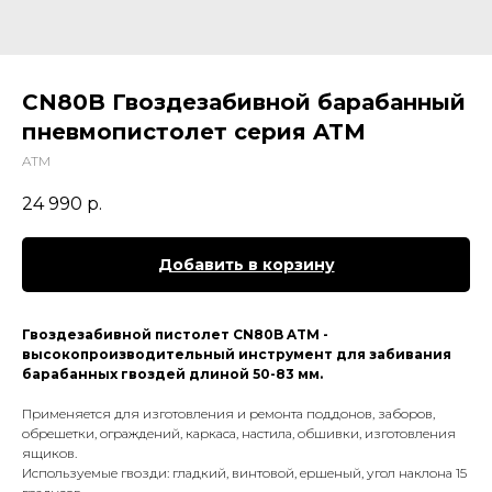
CN80B Гвоздезабивной барабанный
пневмопистолет серия ATM
ATM
24 990
р.
Добавить в корзину
Гвоздезабивной пистолет CN80B ATM -
высокопроизводительный инструмент для забивания
барабанных гвоздей длиной 50-83 мм.
Применяется для изготовления и ремонта поддонов, заборов,
обрешетки, ограждений, каркаса, настила, обшивки, изготовления
ящиков.
Используемые гвозди: гладкий, винтовой, ершеный, угол наклона 15