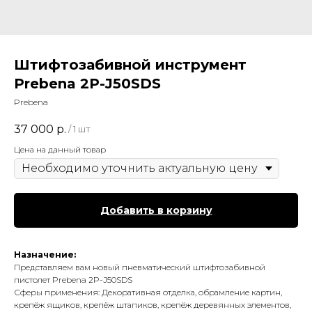
Штифтозабивной инструмент
Prebena 2P-J50SDS
Prebena
37 000
р.
/
1 шт
Цена на данный товар
Добавить в корзину
Назначение:
Представляем вам новый пневматический штифтозабивной
пистолет Prebena 2P-J50SDS
Сферы применения: Декоративная отделка, обрамление картин,
крепёж ящиков, крепёж штапиков, крепёж деревянных элементов,