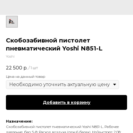
Скобозабивной пистолет
пневматический Yoshi N851-L
Yoshi
22 500
р.
/
1 шт
Цена на данный товар
Добавить в корзину
Назначение:
Скобозабивной пистолет пневматический Yoshi N851-L. Рабочее
давление, бар: 5-8; Расход воздуха (при 6 барах), Нл/выстрел: 2,08;