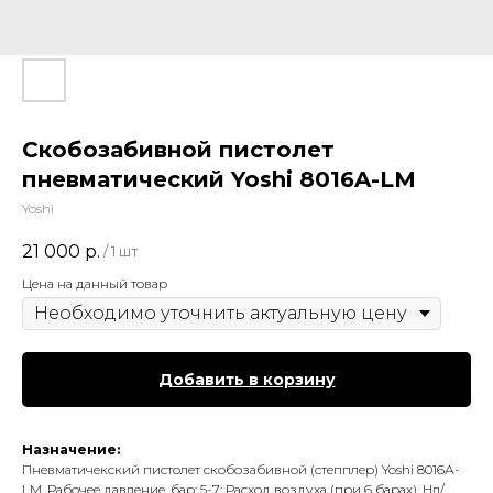
Скобозабивной пистолет
пневматический Yoshi 8016A-LM
Yoshi
21 000
р.
/
1 шт
Цена на данный товар
Добавить в корзину
Назначение:
Пневматичекский пистолет скобозабивной (степплер) Yoshi 8016А-
LM. Рабочее давление, бар: 5-7; Расход воздуха (при 6 барах), Нл/