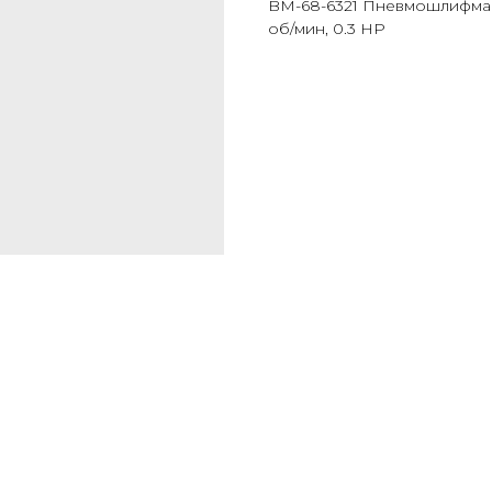
BM-68-6321 Пневмошлифмаш
об/мин, 0.3 HP